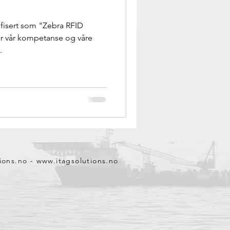
ifisert som "Zebra RFID
for vår kompetanse og våre
.
ions.no
-
www.itagsolutions.no