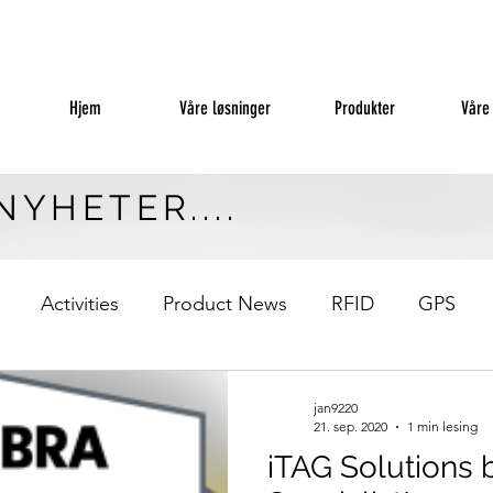
Hjem
Våre løsninger
Produkter
Våre
NYHETER....
Activities
Product News
RFID
GPS
jan9220
21. sep. 2020
1 min lesing
iTAG Solutions 