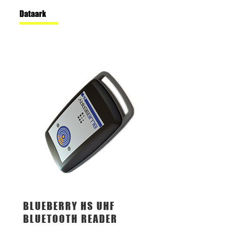
Dataark
BLUEBERRY HS UHF
BLUETOOTH READER