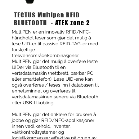
TECTUS Multipen RFID
BLUETOOTH -
ATEX zone 2
MultiPEN er en innovativ RFID/NFC-
håndholdt leser som gjør det mulig å
lese UID-er til passive RFID-TAG-er med
forskjellige
frekvensområdekombinasjoner.
MultiPEN gjør det mulig å overføre leste
UIDer via Bluetooth til en
vertsdatamaskin (nettbrett, bærbar PC
eller smarttelefon). Lese UID-ene kan
også overføres / leses inn i databasen til
enhetsminnet og overføres til
vertsdatamaskinen senere via Bluetooth
eller USB-tilkobling.
MultiPEN gjør det enklere for brukere å
jobbe og gjør RFID/NFC-applikasjoner
innen vedlikehold, inventar,
vaktkontrollsystemer og
logistikkprosesser effektive på grunn av