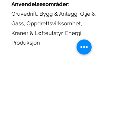
Anvendelsesområder
:
Gruvedrift, Bygg & Anlegg, Olje &
Gass, Oppdrettsvirksomhet,
Kraner & Løfteutstyr, Energi
Produksjon
Blueberry HS UFH er en leser i
"nøkkelring"- format som leser
RFID UHF brikker og overfører
brikkens ID via Bluetooth® til
enhver enhet for
databehandling utstyr med slik
interface. Med et enkelt
tastetrykk kan enheten lese og